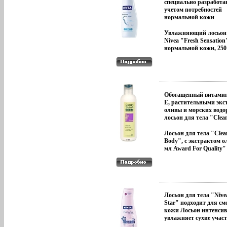
превращая банные пр
специально разработа
в настоящее искусств
учетом потребностей
помогут вам расслабит
нормальной кожи
восведжвстановить св
Обеспечивает интенси
Характеристики: Объе
увлажнение в течение 
Увлажняющий лосьон 
мл Артикул: PCS77
Благодаря морским
Nivea "Fresh Sensation
Производитель: Итали
минералам, увлажня
нормальной кожи, 250
сертифицирован.
компонентам и витам
Испания Артикул: 803
бхшчиЕ, лосьон подде
сертифицирован инфо 
естественный уровень
увлажненности кожи 
предотвращает дальн
потерю влаги Характе
Обогащенный витами
Объем: 250 мл Произв
Е, растительными экс
Испания Артикул: 803
оливы и морских водо
сертифицирован.
лосьон для тела "Clea
Body" способствует у
эластичности кожи, о
Лосьон для тела "Clea
тонизирующее увлаж
Body", с экстрактом о
дейсбхшплтвие, способ
мл Award For Quality"
восстановлению гидро
сертифицирован инфо 
липидного баланса Ко
становится гладкой и
эластичной Благодаря
текстуре быстро впиты
не оставляет следов на
Лосьон для тела "Nive
Рекомендуется для еж
Star" подходит для с
применения Характер
кожи Лосьон интенси
Объем: 200 мл Произв
увлажняет сухие участ
Грвдюзсеция Косметик
матирует жирные, бла