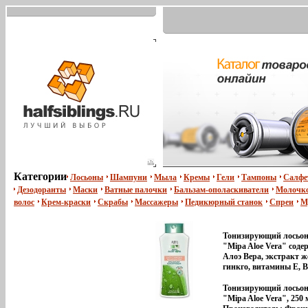
Категории
Лосьоны
Шампуни
Мыла
Кремы
Гели
Тампоны
Салфе
Дезодоранты
Маски
Ватные палочки
Бальзам-ополаскиватели
Молочко
волос
Крем-краски
Скрабы
Массажеры
Педикюрный станок
Спреи
М
Тонизирующий лосьон
"Mipa Aloe Vera" сод
Алоэ Вера, экстракт 
гинкго, витамины E, B
пантенол Лосьон для т
обогащенный Алоэ Вер
Тонизирующий лосьон
обладая живительны
"Mipa Aloe Vera", 250