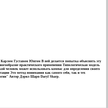
й Карлом Густавом Юнгом В ней делается попытка объяснить эту
многообразие практического применения Типологическая модель
акой человек может использовать компас для определения своего
ации Это метод понимания как самого себя, так и тех
огии" Автор Дэрил Шарп Daryl Sharp.