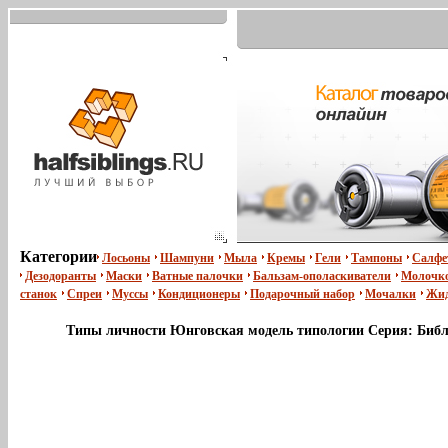
Категории
Лосьоны
Шампуни
Мыла
Кремы
Гели
Тампоны
Салфе
Дезодоранты
Маски
Ватные палочки
Бальзам-ополаскиватели
Молочко
станок
Спреи
Муссы
Кондиционеры
Подарочный набор
Мочалки
Жид
Типы личности Юнговская модель типологии Серия: Библи