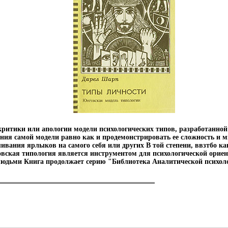
критики или апологии модели психологических типов, разработанно
ия самой модели равно как и продемонстрировать ее сложность и 
шивания ярлыков на самого себя или других В той степени, ввзтбо к
вская типология является инструментом для психологической ориент
 людьми Книга продолжает серию "Библиотека Аналитической психол