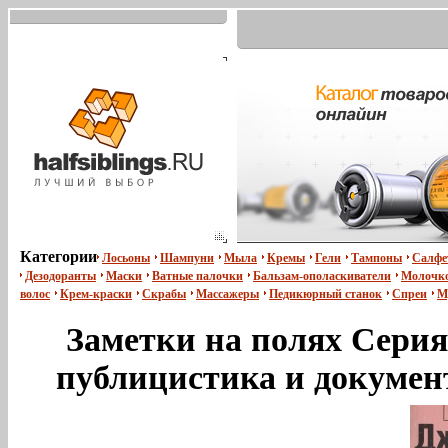
Категории
Лосьоны
Шампуни
Мыла
Кремы
Гели
Тампоны
Салфе
Дезодоранты
Маски
Ватные палочки
Бальзам-ополаскиватели
Молочко
волос
Крем-краски
Скрабы
Массажеры
Педикюрный станок
Спреи
М
Заметки на полях Серия
публицистика и документ