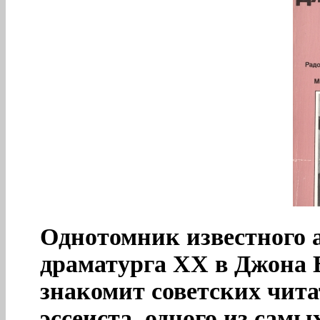
Однотомник известного 
драматурга XX в Джона 
знакомит советских чита
эссеиста, одного из сам