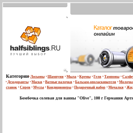
Категории
Лосьоны
Шампуни
Мыла
Кремы
Гели
Тампоны
Салфе
Дезодоранты
Маски
Ватные палочки
Бальзам-ополаскиватели
Молочко
станок
Спреи
Муссы
Кондиционеры
Подарочный набор
Мочалки
Жид
Бомбочка солевая для ванны "Olive", 100 г Германия Арт