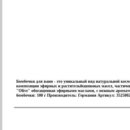
Бомбочки для ванн - это уникальный вид натуральной косме
композиции эфирных и растительбхшпюных масел, частичек
"Olive" обогащенная эфирными маслами, с нежным ароматом
бомбочки: 100 г Производитель: Германия Артикул: 352580