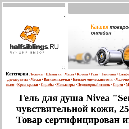
Категории
Лосьоны
Шампуни
Мыла
Кремы
Гели
Тампоны
Салфе
Дезодоранты
Маски
Ватные палочки
Бальзам-ополаскиватели
Молочко
волос
Крем-краски
Скрабы
Массажеры
Педикюрный станок
Спреи
М
Гель для душа Nivea "Sen
чувствительной кожи, 25
Товар сертифицирован и