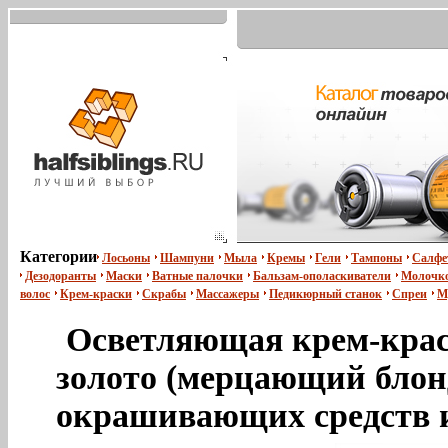
Категории
Лосьоны
Шампуни
Мыла
Кремы
Гели
Тампоны
Салфе
Дезодоранты
Маски
Ватные палочки
Бальзам-ополаскиватели
Молочко
волос
Крем-краски
Скрабы
Массажеры
Педикюрный станок
Спреи
М
Осветляющая крем-краск
золото (мерцающий блон
окрашивающих средств и