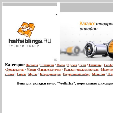
Категории
Лосьоны
Шампуни
Мыла
Кремы
Гели
Тампоны
Салфе
Дезодоранты
Маски
Ватные палочки
Бальзам-ополаскиватели
Молочко
станок
Спреи
Муссы
Кондиционеры
Подарочный набор
Мочалки
Жид
Пена для укладки волос "Wellaflex", нормальная фиксаци