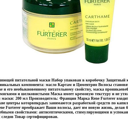
жняющей питательной маски Набор упакован в коробочку Защитный к
 уникальных компонента: масло Картам и Циментрио Волосы станов
и его необыкновенному питательному свойству, маска проникаевебиъ
 мягкими и шелковистыми Маска имеет кремовую текстуру и не утя
маски: 200 мл Производитель: Франция Марка Rene Furterer входит
кие центры которвпкрдых занимаются разработкой средств по капил
e Furterer преображает Ваши волосы, дает им новую жизнь, делая б
чебными свойствами: антисептическими, стимулирующими и успока
 следов Товар сертифицирован.