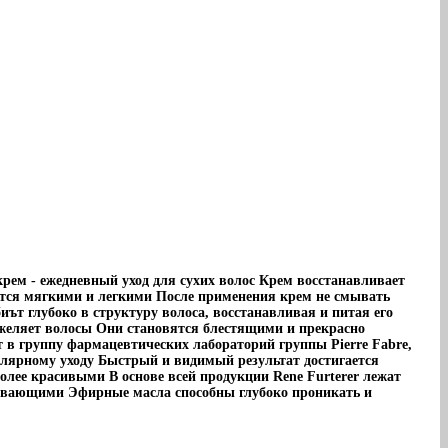
рем - ежедневный уход для сухих волос Крем восстанавливает
ятся мягкими и легкими После применения крем не смывать
т глубоко в структуру волоса, восстанавливая и питая его
желяет волосы Они становятся блестящими и прекрасно
 в группу фармацевтических лабораторий группы Pierre Fabre,
лярному уходу Быстрый и видимый результат достигается
олее красивыми В основе всей продукции Rene Furterer лежат
ивающими Эфирные масла способны глубоко проникать и