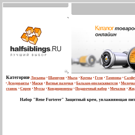
Категории
Лосьоны
Шампуни
Мыла
Кремы
Гели
Тампоны
Салфе
Дезодоранты
Маски
Ватные палочки
Бальзам-ополаскиватели
Молочко
станок
Спреи
Муссы
Кондиционеры
Подарочный набор
Мочалки
Жид
Набор "Rene Furterer" Защитный крем, увлажняющая пита