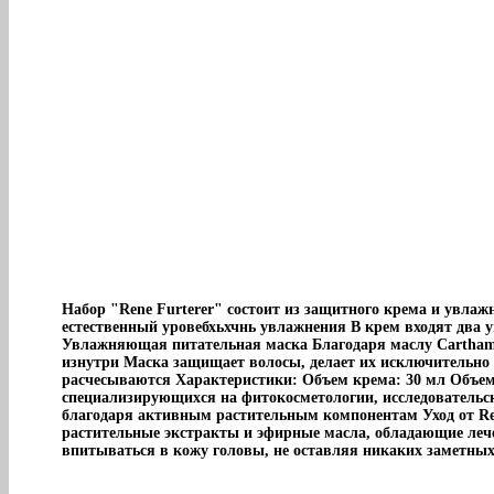
Набор "Rene Furterer" состоит из защитного крема и увла
естественный уровебхьхчнь увлажнения В крем входят два
Увлажняющая питательная маска Благодаря маслу Carthame 
изнутри Маска защищает волосы, делает их исключительно
расчесываются Характеристики: Объем крема: 30 мл Объем 
специализирующихся на фитокосметологии, исследовательс
благодаря активным растительным компонентам Уход от Ren
растительные экстракты и эфирные масла, обладающие ле
впитываться в кожу головы, не оставляя никаких заметных