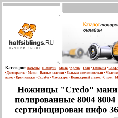
Категории
Лосьоны
Шампуни
Мыла
Кремы
Гели
Тампоны
Салфе
Дезодоранты
Маски
Ватные палочки
Бальзам-ополаскиватели
Молочко
волос
Крем-краски
Скрабы
Массажеры
Педикюрный станок
Спреи
М
Ножницы "Credo" мани
полированные 8004 8004
сертифицирован инфо 36