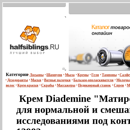
Категории
Лосьоны
Шампуни
Мыла
Кремы
Гели
Тампоны
Салфе
Дезодоранты
Маски
Ватные палочки
Бальзам-ополаскиватели
Молочко
волос
Крем-краски
Скрабы
Массажеры
Педикюрный станок
Спреи
М
Крем Diademine "Матиро
для нормальной и смеша
исследованиями под кон