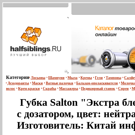
Категории
Лосьоны
Шампуни
Мыла
Кремы
Гели
Тампоны
Салфе
Дезодоранты
Маски
Ватные палочки
Бальзам-ополаскиватели
Молочко
волос
Крем-краски
Скрабы
Массажеры
Педикюрный станок
Спреи
М
Губка Salton "Экстра бл
с дозатором, цвет: нейт
Изготовитель: Китай инф