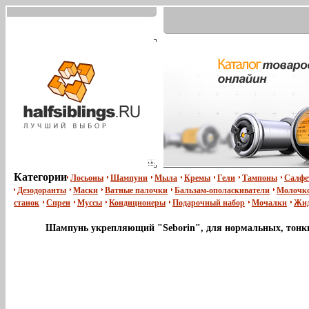
Категории
Лосьоны
Шампуни
Мыла
Кремы
Гели
Тампоны
Салфе
Дезодоранты
Маски
Ватные палочки
Бальзам-ополаскиватели
Молочко
станок
Спреи
Муссы
Кондиционеры
Подарочный набор
Мочалки
Жид
Шампунь укрепляющий "Seborin", для нормальных, тонких