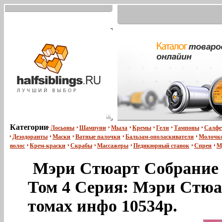
Категории
Лосьоны
Шампуни
Мыла
Кремы
Гели
Тампоны
Салфе
Дезодоранты
Маски
Ватные палочки
Бальзам-ополаскиватели
Молочко
волос
Крем-краски
Скрабы
Массажеры
Педикюрный станок
Спреи
М
Мэри Стюарт Собрание 
Том 4 Серия: Мэри Стюа
томах инфо 10534p.