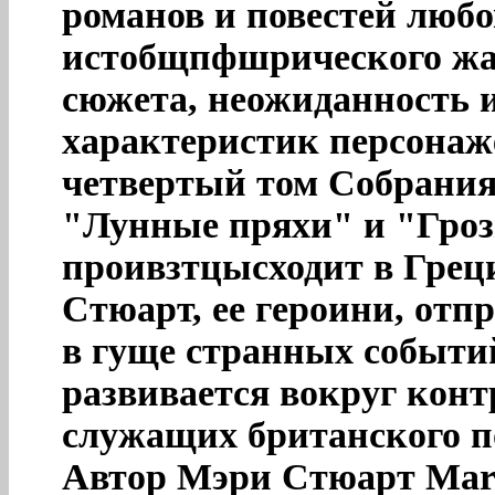
романов и повестей любо
истобщпфшрического жа
сюжета, неожиданность и
характеристик персонаж
четвертый том Собрани
"Лунные пряхи" и "Гроз
проивзтцысходит в Греци
Стюарт, ее героини, отп
в гуще странных событий
развивается вокруг конт
служащих британского по
Автор Мэри Стюарт Mar