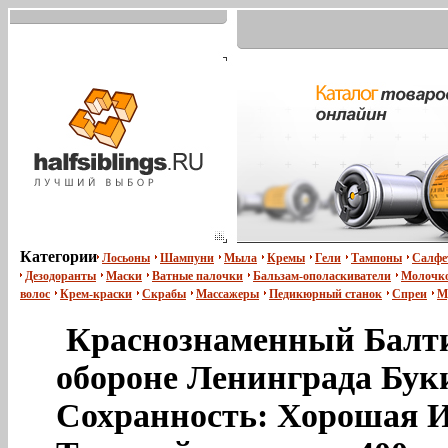
Категории
Лосьоны
Шампуни
Мыла
Кремы
Гели
Тампоны
Салфе
Дезодоранты
Маски
Ватные палочки
Бальзам-ополаскиватели
Молочко
волос
Крем-краски
Скрабы
Массажеры
Педикюрный станок
Спреи
М
Краснознаменный Балти
обороне Ленинграда Бук
Сохранность: Хорошая И