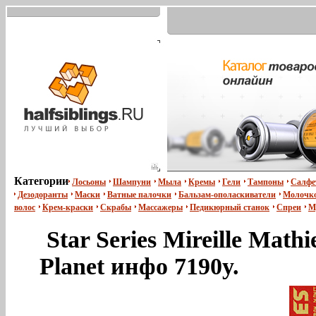
Категории
Лосьоны
Шампуни
Мыла
Кремы
Гели
Тампоны
Салфе
Дезодоранты
Маски
Ватные палочки
Бальзам-ополаскиватели
Молочко
волос
Крем-краски
Скрабы
Массажеры
Педикюрный станок
Спреи
М
Star Series Mireille Math
Planet инфо 7190y.