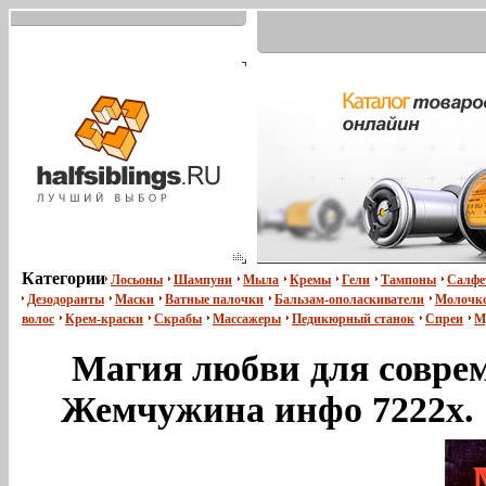
Категории
Лосьоны
Шампуни
Мыла
Кремы
Гели
Тампоны
Салфе
Дезодоранты
Маски
Ватные палочки
Бальзам-ополаскиватели
Молочко
волос
Крем-краски
Скрабы
Массажеры
Педикюрный станок
Спреи
М
Магия любви для совре
Жемчужина инфо 7222x.