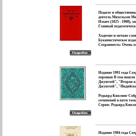
гг) Константин Леонт
Галина Принцева.
учился в дублинском 
6966s.
Ив Бунин Солнечный 
колледже, в 1689 году
Юшкевич (1869 - 1927
место литературного 
Педагог и общественн
Заметки В Корчемный
у английского диплом
деятель Михельсон М
с геранием Винограда
писателя сэра Уильям
Ильич (1825 - 1908), з
Жиронды Леонов и Го
Отношения с Темплом
Главный педагогичес
Война Дела литерату
взрэоСвифта не сложил
институт, работал ин
вы думаете о Ленине?
1694 году он возвратил
училищ Санкт -
Ходячие и меткие сло
А Тэффи Авантюрный
Петербургского учебн
Букинистическое изда
Жизнь с Гоголем Пам
округа В 80 - х гг был
Сохранность: Очень 
Пушкину Победа Пуш
деятельным гласбщп
Издательство: Терра, 1
Лермонтове Дни 1939 -
Санкт - Петербургско
Твердый переплет, 624
Дни (Дневниковые зап
городской думы Михе
5-300-01122-3 Формат:
- 1945 гг) М О Цетлин
автор - составитель
(~220x240 мм) инфо 135
Письмо другу Утешени
`Приготовительного к
Зеленый холм Юбилей 
русского языка` (1856)
Издание 1991 года Со
Умбрии Вновь о писат
`Практического руков
хорошая В том вошли
Слеза ребенка Памяти
для переводов с франц
Джунглей", "Вторая к
Художественного теат
языка на русский и о
Джунглей", "Индийск
Жуковском 4 февраля 
для старших классов 
рассказы" Автор Редь
Слово Тютчев Жизнь и
учебных заведений` (1
Джозеф Киплинг Rudy
Редьярд Киплинг Соб
(К 75-летию кончины)
1890 г взтршпоявился 
Joseph Kipling Родилс
сочинений в пяти тома
Двадцать первое март
немецкий перевод Кол
Бомбее в семье школь
Серия: Редьярд Кипл
лет О Леониде Андрее
замечательный по бли
учителя Няни-индиан
Собрание сочинений в
Сентиментальное пут
подлиннику; за ним
научила маленького Р
томах инфо 12290t.
Рождественское письм
последовали `Russisch
говорить на хинди; от 
Бельгии Судьбы Пауст
Fabelschatz` (1890) - п
услышал индийские ск
И Тхоржевский Письм
басен Хемницера, Кры
животных, запомнивш
неизвестному другу Л
Измайлова и др - и об
на всю жизнь В шесть 
соната Гоголь Потомс
Издание 1984 года Со
ценное собрание типи