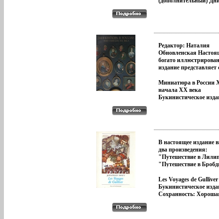
газетно-журнальная
(дополнительный) Дн
публицбщнръистика 
Борис Зайцев Собрани
воспоминания и
сочинений в 5 томах (
документальная хрони
книга") инфо 13040p.
яркие портреты совр
и философские размы
литературная критик
Редактор: Наталия
письма Главным свой
Обновленская Настоя
этих произведений яв
богато иллюстрирова
автобиографичность,
издание представляет 
проявляющаяся в
каталог временной вы
заинтересованном акт
"Миниатюра в России
Миниатюра в России X
присутствии автора, е
начала XX века" из ф
начала XX века
взсде`я`, его эмоциона
Эрмитажа Выставкаб
Букинистическое изда
выраженном отношен
ставит своей целью по
Сохранность: Хороша
описываемому Содерж
широкому кругу посет
Издательство: Искусст
сборника: Молодость -
всем интересующимся
Ленинградское отделен
Статьи, заметки 1906 -
русского искусства, а 
г Мягкая обложка, 96 
Заметки о художестве 
специалистам никогда
Тираж: 3000 экз Форм
рассказ Леонида Андр
экспонировавшееся и 
3405t.
В настоящее издание
Заметки о художестве 
публиковавшееся ране
два произведения:
реализм и сборник `Ф
собрание миниатюр от
"Путешествие в Лили
`Горе от ума` на сцене
истории русской куль
"Путешествие в Бробд
Художественного теат
Интересное и в художе
(Страну Великанов)",
привет М Горькому Уд
и в взсжйисторико-ку
удивительных приклю
Les Voyages de Gulliver
прекрасное Слову - св
плане, это собрание в
корабельного врача Г
Букинистическое изда
Тургеневе Тени благос
произведения русских
Изданибщниие на фра
Сохранность: Хороша
Дневник писателя 1925
некоторых иностранн
языке Автор Джоната
Издательство: Presses d
Пушкин в нашей душе
мастеров, работавших 
Jonathan Swift Родилс
Renaissance, 1971 г
Странник (Дневник 192
Авторы Галина Комел
ноября 1667 года в Ду
Суперобложка, 162 ст