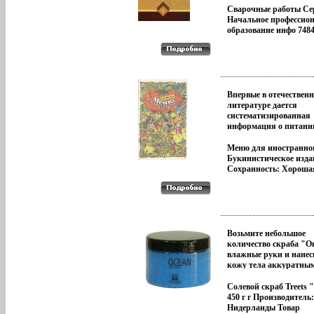
Толстым Былое, мело
призвана заполнить
заведениях Рассмотрен
Сварочные работы Се
Судьбы (Гумилев) Дни
лавзсхлкуну, образов
виды сварки, необход
Начальное профессио
Содержание Публицис
таким образом в
инструменты и
образование инфо 7484
Бориса Зайцева Преди
историографии Докум
принадлежности, дефе
3-5 Мемуарные очерк
имеют отношение ко в
контрольбщнвс качес
Заметки Рецензии c 6-
сферам жизнедеятельн
сварных соединений, 
Примечания Коммента
населения области: к
безопасности при вып
483-555 Автор (показа
промышленности, сел
работ 6-е издание Авт
авторов) Борис Зайцев
хозяйству, кооперации
Валерий Чебан.
Впервые в отечествен
в Орле, в дворянской 
здравоохранению, нар
литературе дается
Детство провел в имен
образованию, культур
систематизированная
Калугой Учился в ка
просветительской рабо
информация о питани
реальном училище; в 1
прочему.
рубежом, приводятся
поступил в Император
конкретные рекоменд
Меню для иностранног
техническое училищв
организации питания
Букинистическое изда
Москве, но в 1899 г бы
иностранных туристов
Сохранность: Хороша
исключен за участие в
стране Для широкого 
Издательство: Эконом
беспорядках; был студ
бщпцпчитателей Авто
г Твердый переплет, 36
Светлана Метель.
ISBN 5-282-01497-1 Т
50000 экз Формат: 84x
(~130х205 мм) инфо 64
Возьмите небольшое
количество скраба "О
влажные руки и нанес
кожу тела аккуратны
круговыми движения
Особенно тщательно
Солевой скраб Treets 
обработайте скрабом у
450 г г Производитель:
огрубевшей кожей (ло
Нидерланды Товар