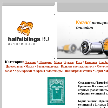
Категории
Лосьоны
Шампуни
Мыла
Кремы
Гели
Тампоны
Салфе
Дезодоранты
Маски
Ватные палочки
Бальзам-ополаскиватели
Молочко
волос
Крем-краски
Скрабы
Массажеры
Педикюрный станок
Спреи
М
Составитель: Тимофе
Прокопов Все авторы 
девятый (дополнитель
собрания сочинений к
Серебряного века Бор
Константиновича Зай
Борис Зайцев Собрани
(1881-1972) включена 
сочинений в 11 томах 