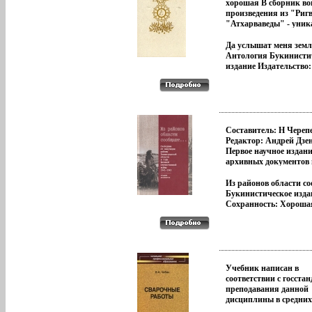
отправили в Англию 
Тургенева Предислови
хорошая В сборник в
выражений на семи я
образование В .
Соловьев нашей юнос
произведения из "Риг
`Ходячие и меткие сло
Жаркий ветр `Декабр
"Атхарваведы" - уни
Автор Мориц Михель
Милые призраки Мос
памятников второй п
Учился в главном
университет в моей ж
второго тысячелетия 
Да услышат меня земл
педагогическом инсти
литературные Флобер 
эры, отражающих
Антология Букинисти
инспектором училищ 
Новый год Мюнхен Пи
предстбщныфавления
издание Издательство:
Петербургского учебн
Ремизову О Пастернак
обитателей Древней И
Художественная литер
округа и гласным Сан
Изгнание втщярНаш К
ведийских ариев, о вс
Москва, 1984 г Тверды
Петербургской городс
`Ровно сто лет` Былое
земле, о богах и людях,
переплет, 272 стр Тир
В 1898 г учредил при
Пастернак о себе Кон
моральных нормах то
экз Формат: 70x90/32 (
Наук премврдьрию сво
Пастернака Уход Паст
далекого времени Пере
мм) инфо 9985p.
имени за труды в обла
Старые - молодым
ведийского.
Составитель: Н Череп
о русском языке .
`Восемьдесят ступеней
Редактор: Андрей Дзе
Непреходящее Путник
Первое научное издан
Россию Три кометы (С
архивных документов
Пушкинском вечере) 
СПб, ЦГАИПД СПб, 
Дни (Записи 15, 17, 19
ГАРФ, РГАСПИ, АУ 
Из районов области с
1963) Дни (Записи 12, 1
по СПб и ЛО о работе 
Букинистическое изда
мая 1963) Дни (Ахмато
повседневной жизниб
Сохранность: Хороша
Тургеневская библиот
населения тех районов
Издательство: Дмитри
(Записи 11, 13, 20 нояб
Ленинградской област
Буланин, 2006 г Твер
Семь веков (Данте) `У
которые не были
переплет, 620 стр ISBN
Давнее Путь-дорога К
оккупированы во вре
508-1 Тираж: 1000 экз
книги На весах Дни (
1941 - 1945 гг Тема эт
60x90/16 (~145х217 мм
Вейдле) Перечитывая
была закрыта для сер
5726u.
Учебник написан в
Горьком и о былом Pr
исследования, поскол
соответствии с госста
Sua (Из давнего) Отк
большинство докумен
преподавания данной
Паустовский О Бунин
находилось на секрет
дисциплины в средних
Requiem Похвала книг
хранении Настоящая 
специальных учебных